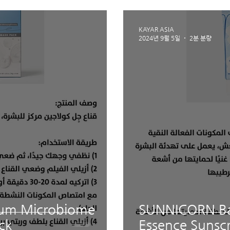
KAYAR ASIA
2024년 9월 5일
2분 분량
um Microbiome
SUNNICORN B
ck
Essence Sunsc