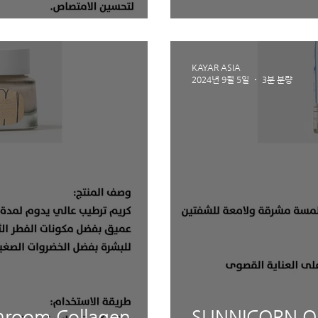
KAYAR ASIA
2024년 9월 5일
3분 분량
room Collagen
SUNNICORN Onl