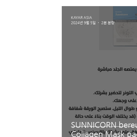
KAYAR ASIA
2024년 9월 5일
2분 분량
SUNNICORN bere
Collagen Mask pa